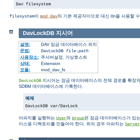
Dav filesystem
이
의 기본 제공자이므로 대신
을 사용할 수
filesystem
mod_dav
On
DavLockDB
지시어
설명:
DAV 잠금 데이터베이스 위치
문법:
DavLockDB
file-path
사용장소:
주서버설정, 가상호스트
상태:
Extension
모듈:
mod_dav_fs
지시어는 잠금 데이터베이스의 전체 경로를 확장자
DavLockDB
SDBM 데이터베이스에 기록한다.
예제
DavLockDB var/DavLock
아파치를 실행하는
와
은 잠금 데이터베이스가 있는
User
Group
이스용 디렉토리를 만들어야 한다. 위의 경우 아파치는
Server