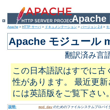
Apach
Apache
>
HTTP サーバ
>
ドキュメンテーション
>
バージョン 2.4
>
モ
Apache モジュール m
翻訳済み言語
この日本語訳はすでに古
性があります。 最近更
には英語版をご覧下さい
説明:
のためのファイルシステムプロバイ
mod_dav