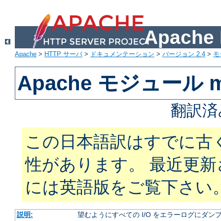
Apach
Apache
>
HTTP サーバ
>
ドキュメンテーション
>
バージョン 2.4
>
モ
Apache モジュール m
翻訳済
この日本語訳はすでに古
性があります。 最近更
には英語版をご覧下さい
説明:
望むようにすべての I/O をエラーログにダン