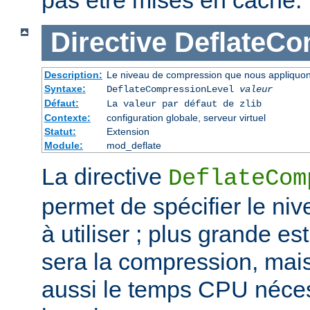
pas être mises en cache.
Directive
DeflateCo
Description:
Le niveau de compression que nous appliquons
Syntaxe:
DeflateCompressionLevel
valeur
Défaut:
La valeur par défaut de zlib
Contexte:
configuration globale, serveur virtuel
Statut:
Extension
Module:
mod_deflate
La directive
DeflateCom
permet de spécifier le n
à utiliser ; plus grande est
sera la compression, mai
aussi le temps CPU néces