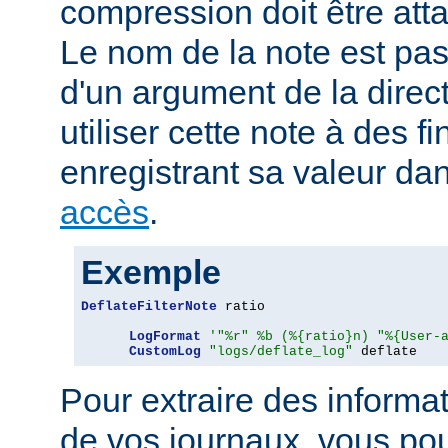
compression doit être att
Le nom de la note est pa
d'un argument de la direc
utiliser cette note à des fi
enregistrant sa valeur da
accès
.
Exemple
DeflateFilterNote
 ratio

LogFormat
'"%r" %b (%{ratio}n) "%{User-
CustomLog
"logs/deflate_log"
 deflate
Pour extraire des informa
de vos journaux, vous pou