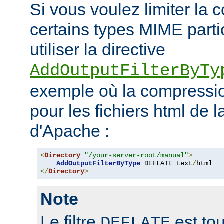
Si vous voulez limiter la
certains types MIME parti
utiliser la directive
AddOutputFilterByTy
exemple où la compressio
pour les fichiers html de 
d'Apache :
<
Directory
"/your-server-root/manual"
>
AddOutputFilterByType
 DEFLATE text
/
</
Directory
>
Note
Le filtre
est tou
DEFLATE