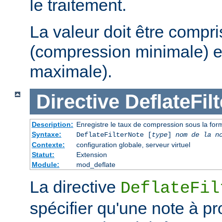
le traitement.
La valeur doit être compri
(compression minimale) e
maximale).
Directive
DeflateFil
Description:
Enregistre le taux de compression sous la form
Syntaxe:
DeflateFilterNote [
type
]
nom de la n
Contexte:
configuration globale, serveur virtuel
Statut:
Extension
Module:
mod_deflate
La directive
DeflateFil
spécifier qu'une note à p