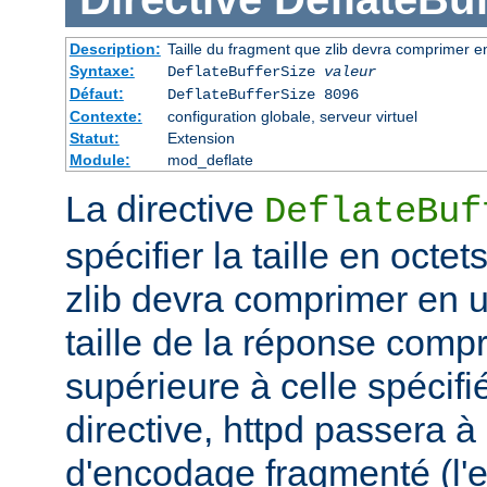
Description:
Taille du fragment que zlib devra comprimer en
Syntaxe:
DeflateBufferSize
valeur
Défaut:
DeflateBufferSize 8096
Contexte:
configuration globale, serveur virtuel
Statut:
Extension
Module:
mod_deflate
La directive
DeflateBuf
spécifier la taille en octe
zlib devra comprimer en un
taille de la réponse comp
supérieure à celle spécifi
directive, httpd passera 
d'encodage fragmenté (l'