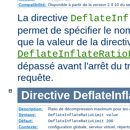
Compatibilité:
Disponible à partir de la version 2.4.10 du
La directive
DeflateInf
permet de spécifier le no
que la valeur de la directi
DeflateInflateRatio
dépassé avant l'arrêt du t
requête.
Directive
DeflateInf
Description:
Ratio de décompression maximum pour les 
Syntaxe:
DeflateInflateRatioLimit
value
Défaut:
DeflateInflateRatioLimit 200
Contexte:
configuration globale, serveur virtuel, répert