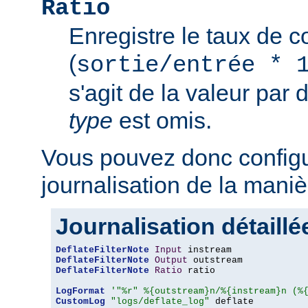
Ratio
Enregistre le taux de 
(
sortie/entrée * 
s'agit de la valeur par 
type
est omis.
Vous pouvez donc configu
journalisation de la maniè
Journalisation détaillé
DeflateFilterNote
Input
DeflateFilterNote
Output
DeflateFilterNote
Ratio
 ratio

LogFormat
'"%r" %{outstream}n/%{instream}n (%
CustomLog
"logs/deflate_log"
 deflate