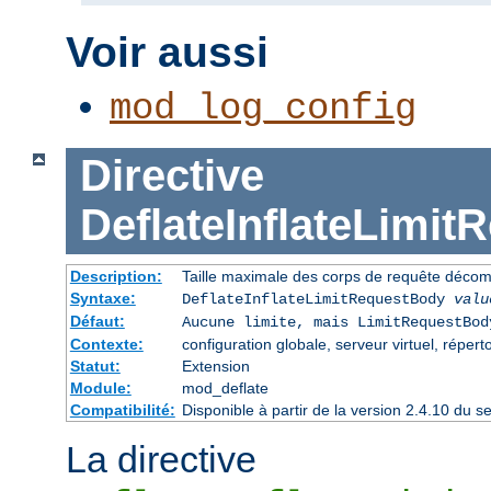
Voir aussi
mod_log_config
Directive
DeflateInflateLimi
Description:
Taille maximale des corps de requête déco
Syntaxe:
DeflateInflateLimitRequestBody
valu
Défaut:
Aucune limite, mais LimitRequestBod
Contexte:
configuration globale, serveur virtuel, répert
Statut:
Extension
Module:
mod_deflate
Compatibilité:
Disponible à partir de la version 2.4.10 du
La directive