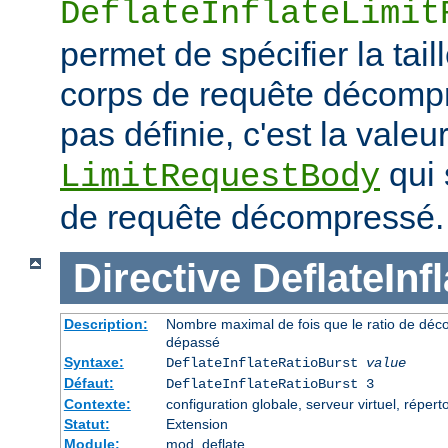
DeflateInflateLimit
permet de spécifier la tai
corps de requête décompre
pas définie, c'est la valeur
qui 
LimitRequestBody
de requête décompressé.
Directive
DeflateInf
Description:
Nombre maximal de fois que le ratio de déc
dépassé
Syntaxe:
DeflateInflateRatioBurst
value
Défaut:
DeflateInflateRatioBurst 3
Contexte:
configuration globale, serveur virtuel, répert
Statut:
Extension
Module:
mod_deflate