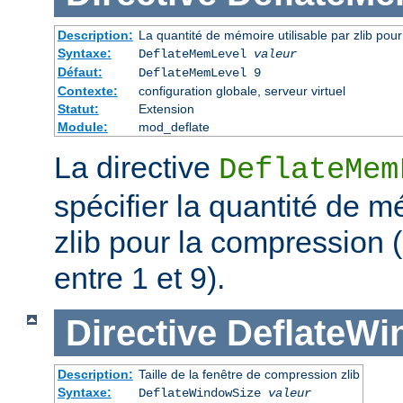
Description:
La quantité de mémoire utilisable par zlib pou
Syntaxe:
DeflateMemLevel
valeur
Défaut:
DeflateMemLevel 9
Contexte:
configuration globale, serveur virtuel
Statut:
Extension
Module:
mod_deflate
La directive
DeflateMem
spécifier la quantité de m
zlib pour la compression 
entre 1 et 9).
Directive
DeflateWi
Description:
Taille de la fenêtre de compression zlib
Syntaxe:
DeflateWindowSize
valeur