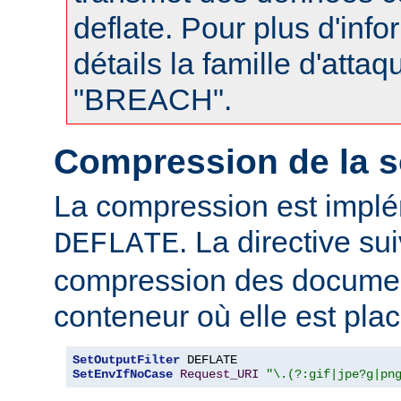
deflate. Pour plus d'info
détails la famille d'atta
"BREACH".
Compression de la s
La compression est impl
. La directive su
DEFLATE
compression des documen
conteneur où elle est plac
SetOutputFilter
SetEnvIfNoCase
Request_URI
"\.(?:gif|jpe?g|pn