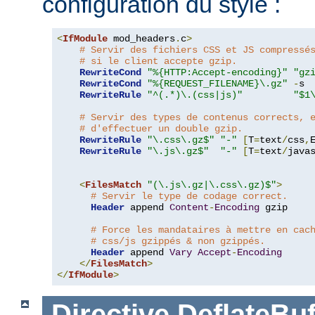
configuration du style :
<
IfModule
 mod_headers
.
c
>
# Servir des fichiers CSS et JS compressé
# si le client accepte gzip.
RewriteCond
"%{HTTP:Accept-encoding}"
"gz
RewriteCond
"%{REQUEST_FILENAME}\.gz"
-
s

RewriteRule
"^(.*)\.(css|js)"
"$1
# Servir des types de contenus corrects, 
# d'effectuer un double gzip.
RewriteRule
"\.css\.gz$"
"-"
[
T
=
text
/
css
,
RewriteRule
"\.js\.gz$"
"-"
[
T
=
text
/
java
<
FilesMatch
"(\.js\.gz|\.css\.gz)$"
>
# Servir le type de codage correct.
Header
 append 
Content
-
Encoding
 gzip

# Force les mandataires à mettre en cac
# css/js gzippés & non gzippés.
Header
 append 
Vary
Accept
-
Encoding
</
FilesMatch
>
</
IfModule
>
Directive
DeflateBuf