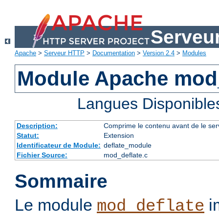
Serveu
Apache
>
Serveur HTTP
>
Documentation
>
Version 2.4
>
Modules
Module Apache mod_
Langues Disponible
Description:
Comprime le contenu avant de le servi
Statut:
Extension
Identificateur de Module:
deflate_module
Fichier Source:
mod_deflate.c
Sommaire
Le module
im
mod_deflate